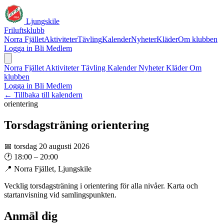
Ljungskile
Friluftsklubb
Norra Fjället
Aktiviteter
Tävling
Kalender
Nyheter
Kläder
Om klubben
Logga in
Bli Medlem
Norra Fjället
Aktiviteter
Tävling
Kalender
Nyheter
Kläder
Om
klubben
Logga in
Bli Medlem
← Tillbaka till kalendern
orientering
Torsdagsträning orientering
📅
torsdag 20 augusti 2026
🕐
18:00 – 20:00
📍
Norra Fjället, Ljungskile
Vecklig torsdagsträning i orientering för alla nivåer. Karta och
startanvisning vid samlingspunkten.
Anmäl dig